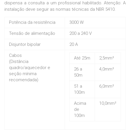
dispensa a consulta a um profissional habilitado. Atenção: A
instalação deve seguir as normas técnicas da NBR 5410.
Potência da resistência
3000 W
Tensão de alimentação
200 a 240 V
Disjuntor bipolar
20 A
Cabos
Até 25m
2,5mm²
(Distância
quadro/aquecedor e
26 a
4,0mm²
seção mínima
50m
recomendada)
51 a
6,0mm²
100m
Acima
10,0mm²
de
100m