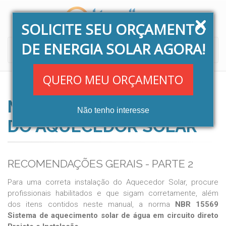
SOLICITE SEU ORÇAMENTO
DE ENERGIA SOLAR AGORA!
Toggle
navigati
QUERO MEU ORÇAMENTO
MANUAL DE INSTALAÇÃO
Não tenho interesse
DO AQUECEDOR SOLAR
RECOMENDAÇÕES GERAIS - PARTE 2
Para uma correta instalação do Aquecedor Solar, procure
profissionais habilitados e que sigam corretamente, além
dos itens contidos neste manual, a norma
NBR 15569
Sistema de aquecimento solar de água em circuito direto