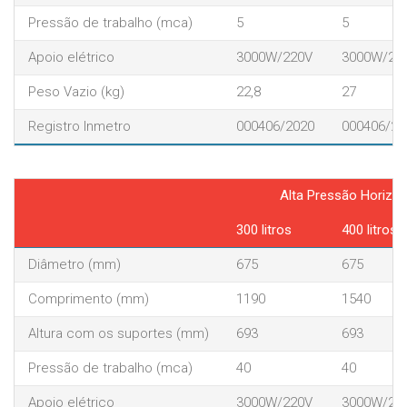
Pressão de trabalho (mca)
5
5
Apoio elétrico
3000W/220V
3000W/22
Peso Vazio (kg)
22,8
27
Registro Inmetro
000406/2020
000406/20
Alta Pressão Horizon
300 litros
400 litros
Diâmetro (mm)
675
675
Comprimento (mm)
1190
1540
Altura com os suportes (mm)
693
693
Pressão de trabalho (mca)
40
40
Apoio elétrico
3000W/220V
3000W/22