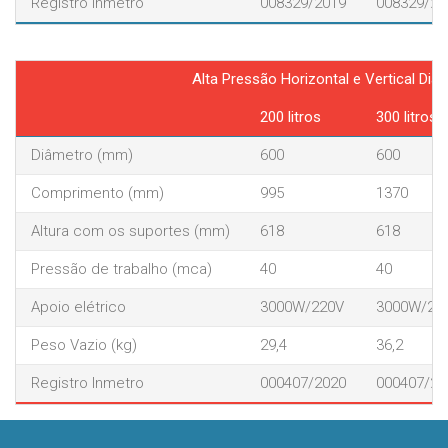
Registro Inmetro
008329/2019
008329/20
Alta Pressão Horizontal e Vertical D
200 litros
300 litros
Diâmetro (mm)
600
600
Comprimento (mm)
995
1370
Altura com os suportes (mm)
618
618
Pressão de trabalho (mca)
40
40
Apoio elétrico
3000W/220V
3000W/22
Peso Vazio (kg)
29,4
36,2
Registro Inmetro
000407/2020
000407/20