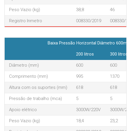
Peso Vazio (kg)
38,8
46
Registro Inmetro
008330/2019
008330/20
Baixa Pressão Horizontal Diâmetro 600mm (
200 litros
300 litros
Diâmetro (mm)
600
600
Comprimento (mm)
995
1370
Altura com os suportes (mm)
618
618
Pressão de trabalho (mca)
5
5
Apoio elétrico
3000W/220V
3000W/22
Peso Vazio (kg)
18,4
23,2