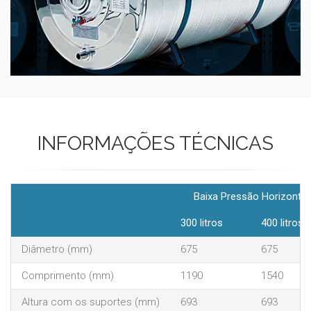
INFORMAÇÕES TÉCNICAS
Baixa Pressão Horizontal
300 litros
400 litros
Diâmetro (mm)
675
675
Comprimento (mm)
1190
1540
Altura com os suportes (mm)
693
693