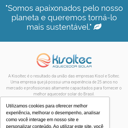
"Somos apaixonados pelo nosso
planeta e queremos torná-lo
mais sustentável."
A Kisoltec é o resultado da união das empresas Kisol e Soltec.
Uma empresa que já possui uma experiência de 25 anos no
mercado e profissionais altamente capacitados para fornecer o
melhor aquecedor solar do Brasil.
São Carlos/SP
+55 16.98195-0096
Utilizamos cookies para oferecer melhor
contato@kisoltec.com.br
experiência, melhorar o desempenho, analisar
como você interage em nosso site e
personalizar conteúdo. Ao utilizar este site, você