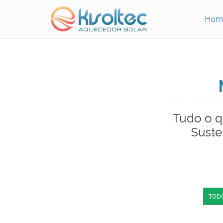
Hom
Tudo o q
Suste
TOD