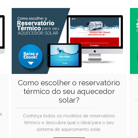
Como escolher o reservatório
térmico do seu aquecedor
solar?
s
a
Conheça todos os modelos de reservatório
térmico e descubra qual o ideal para o seu
sistema de aquecimento solar.