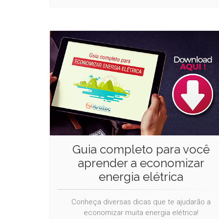
Guia completo para você
aprender a economizar
energia elétrica
Conheça diversas dicas que te ajudarão a
economizar muita energia elétrica!