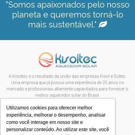
"Somos apaixonados pelo nosso
planeta e queremos torná-lo
mais sustentável."
A Kisoltec é o resultado da união das empresas Kisol e Soltec.
Uma empresa que já possui uma experiência de 25 anos no
mercado e profissionais altamente capacitados para fornecer o
melhor aquecedor solar do Brasil.
São Carlos/SP
+55 16.98195-0096
Utilizamos cookies para oferecer melhor
contato@kisoltec.com.br
experiência, melhorar o desempenho, analisar
como você interage em nosso site e
personalizar conteúdo. Ao utilizar este site, você