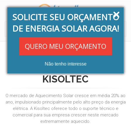
SOLICITE SEU ORÇAMENTO
DE ENERGIA SOLAR AGORA!
Toggle
navigati
QUERO MEU ORÇAMENTO
Não tenho interesse
SEJA UMA REVENDA
KISOLTEC
O mercado de Aquecimento Solar cresce em média 20% ao
ano, impulsionado principalmente pelo alto preço da energia
elétrica. A Kisoltec oferece todo o suporte técnico e
comercial para sua empresa crescer neste mercado
extremamente aquecido.